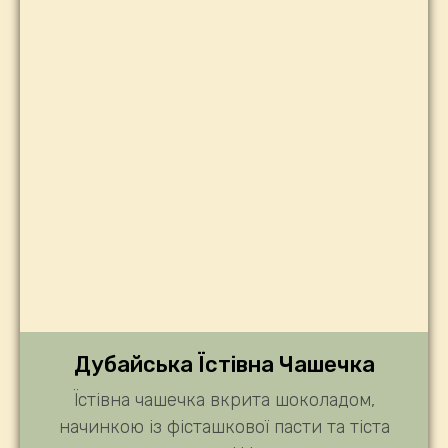
Дубайська Їстівна Чашечка
Їстівна чашечка вкрита шоколадом,
начинкою із фісташкової пасти та тіста