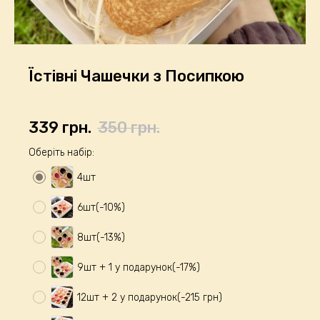
Їстівні Чашечки з Посипкою
Код товару:
243
339
грн.
350
грн.
Оберіть набір:
4шт
6шт(-10%)
8шт(-13%)
9шт + 1 у подарунок(-17%)
12шт + 2 у подарунок(-215 грн)