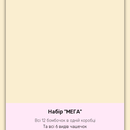
Набір "МЕГА"
Всі 12 бомбочок в одній коробці
Та всі 6 видів чашечок