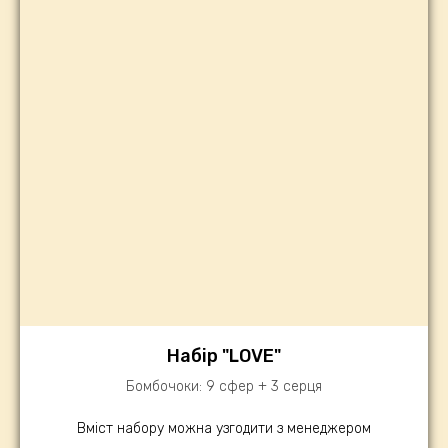
Набір "LOVE"
Бомбочоки: 9 сфер + 3 серця
Вміст набору можна узгодити з менеджером