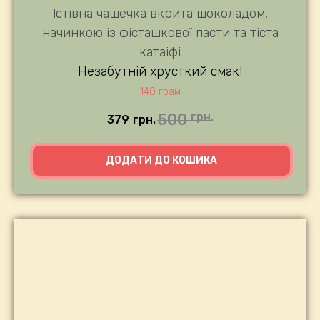
Їстівна чашечка вкрита шоколадом,
начинкою із фісташкової пасти та тіста
катаіфі
Незабутній хрусткий смак!
140 грам
500
грн.
379
грн.
ДОДАТИ ДО КОШИКА