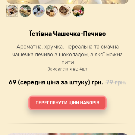
Їстівна Чашечка-Печиво
Ароматна, хрумка, нереальна та смачна
чашечка печиво з шоколадом, з якої можна
пити
Замовлення від 4шт
69 (середня ціна за штуку)
грн.
79
грн.
ПЕРЕГЛЯНУТИ ЦІНИ НАБОРІВ