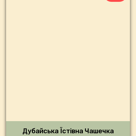
Дубайська Їстівна Чашечка