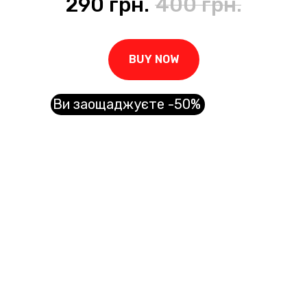
290
грн.
400
грн.
BUY NOW
Ви заощаджуєте -50%