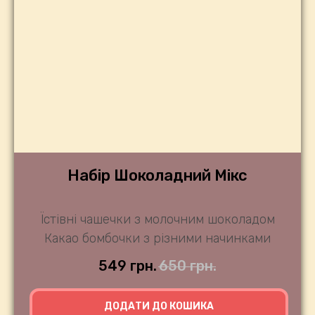
Набір Шоколадний Мікс
Їстівні чашечки з молочним шоколадом
Какао бомбочки з різними начинками
549
грн.
650
грн.
ДОДАТИ ДО КОШИКА