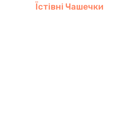
Їстівні Чашечки
Переглянути ціни наборів